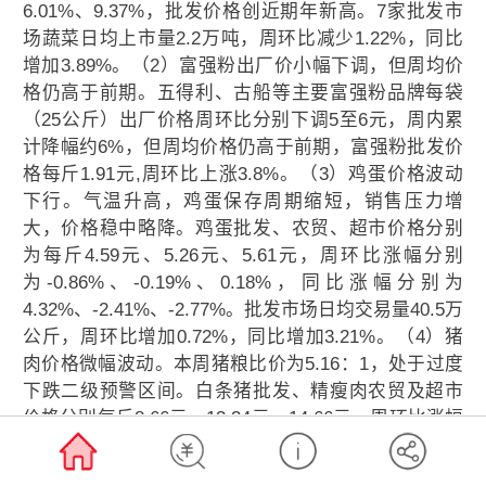
6.01%、9.37%，批发价格创近期年新高。7家批发市
场蔬菜日均上市量2.2万吨，周环比减少1.22%，同比
增加3.89%。（2）富强粉出厂价小幅下调，但周均价
格仍高于前期。五得利、古船等主要富强粉品牌每袋
（25公斤）出厂价格周环比分别下调5至6元，周内累
计降幅约6%，但周均价格仍高于前期，富强粉批发价
格每斤1.91元,周环比上涨3.8%。（3）鸡蛋价格波动
下行。气温升高，鸡蛋保存周期缩短，销售压力增
大，价格稳中略降。鸡蛋批发、农贸、超市价格分别
为每斤4.59元、5.26元、5.61元，周环比涨幅分别
为-0.86%、-0.19%、0.18%，同比涨幅分别为
4.32%、-2.41%、-2.77%。批发市场日均交易量40.5万
公斤，周环比增加0.72%，同比增加3.21%。（4）猪
肉价格微幅波动。本周猪粮比价为5.16：1，处于过度
下跌二级预警区间。白条猪批发、精瘦肉农贸及超市
价格分别每斤8.66元、13.34元、14.66元，周环比涨幅
分别为-0.23%、1.44%、-0.68%，同比涨幅分别
为-9.51%、-3.19%、-4.99%。