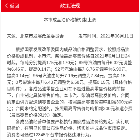
返回
政策法规
本市成品油价格按机制上调
来源：北京市发展改革委员会
发布时间：2021年06月11日
根据国家发展改革委国内成品油价格调整要求，按照成品油
价格形成机制，本市汽、柴油最高零售价格自2021年6月11日24
时起，每吨分别提高175元和170元；89号汽油由每升6.32元调整
为6.46元，提高0.14元；92号汽油由每升6.76元调整为6.90元，
提高0.14元；95号汽油由每升7.19元调整为7.34元，提高0.15
元；0号柴油由每升6.43元调整为6.58元，提高0.15元（具体价格
见附件）。各成品油零售企业可在不超过最高零售价格的前提
下，自主制定具体零售价格。本市汽、柴油最高批发价格，合同
约定由供方配送到零售企业的，按照最高零售价每吨扣减300元确
定；合同未约定配送的，按照最高零售价每吨扣减300元和运杂费
（最高零售价格的1%）确定。
各成品油经营单位要严格执行国家成品油价格规定，实行明
码标价，在明显位置公布油品价格，切实维护成品油市场稳定。
消费者可通过12345平台举报价格违法行为。